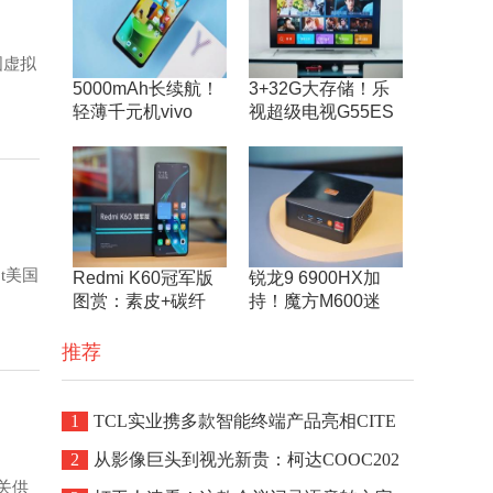
国虚拟
5000mAh长续航！
3+32G大存储！乐
轻薄千元机vivo
视超级电视G55ES
t美国
Redmi K60冠军版
锐龙9 6900HX加
图赏：素皮+碳纤
持！魔方M600迷
推荐
1
TCL实业携多款智能终端产品亮相CITE
2
从影像巨头到视光新贵：柯达COOC202
关供