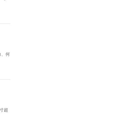
力、何
5寸超