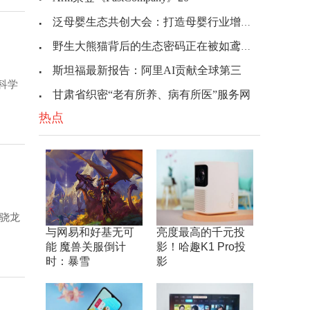
泛母婴生态共创大会：打造母婴行业增长新引
野生大熊猫背后的生态密码正在被如鸢玩家解
斯坦福最新报告：阿里AI贡献全球第三
科学
甘肃省织密“老有所养、病有所医”服务网
热点
代骁龙
与网易和好基无可
亮度最高的千元投
能 魔兽关服倒计
影！哈趣K1 Pro投
时：暴雪
影