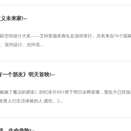
未来家!--
第12届国际空间设计大奖——艾特奖颁奖典礼在深圳举行。共有来自70个国
、室内设计、光环境...
一个朋友》明天首映!--
被施了魔法的朋友》的纪录片EP.1将于明日全网首播，预告片已经放
善人们生活体验的人:龚欣。2...
、生命危险!--