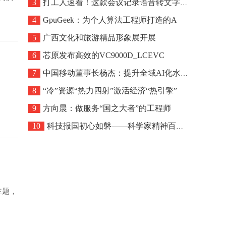
3
打工人速看！这款会议记录语音转文字工具真
4
GpuGeek：为个人算法工程师打造的A
5
广西文化和旅游精品形象展开展
6
芯原发布高效的VC9000D_LCEVC
7
中国移动董事长杨杰：提升全域AI化水平，
8
“冷”资源“热力四射”激活经济“热引擎”
9
方向晨：做服务“国之大者”的工程师
10
科技报国初心如磐——科学家精神百场讲坛走
主题，