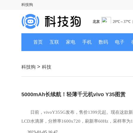
科技狗
首页
互联
家电
手机
数码
电子
>
科技狗
科技
5000mAh长续航！轻薄千元机vivo Y35图赏
日前，vivoY355G发布，售价1399元起。现在这
LCD水滴屏，分辨率1600x720，刷新率60Hz，采样率为120
2023-01-05 16:47