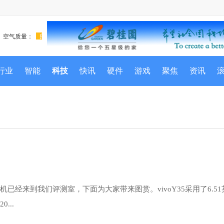
行业
智能
科技
快讯
硬件
游戏
聚焦
资讯
款新机已经来到我们评测室，下面为大家带来图赏。vivoY35采用了6.5
...