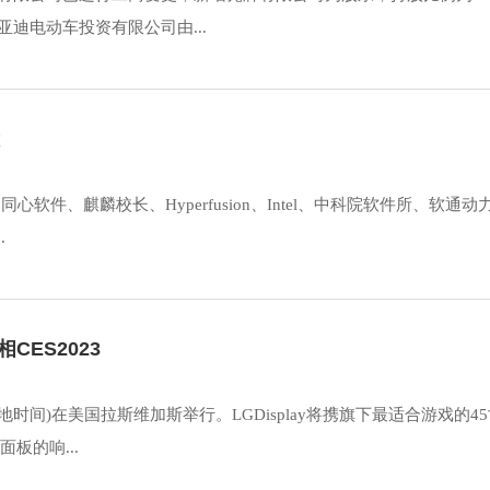
亚迪电动车投资有限公司由...
软件、麒麟校长、Hyperfusion、Intel、中科院软件所、软通动
.
CES2023
当地时间)在美国拉斯维加斯举行。LGDisplay将携旗下最适合游戏的4
板的响...