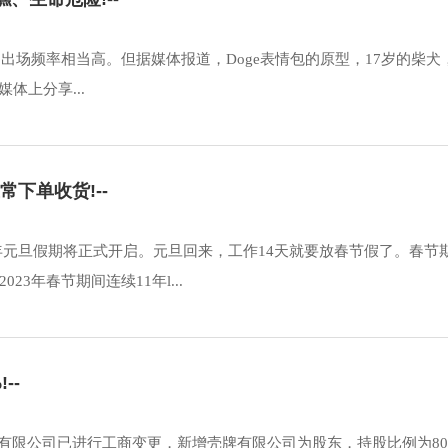
星人的出场频率相当高。但据媒体报道，Doge表情包的原型，17岁的柴犬
媒体上分享...
常下单收货!--
3年元旦假期将正式开启。元旦回来，工作14天就要放春节假了。春节
3年春节期间连续11年l...
--
车投资有限公司已进行工商变更，新增壳牌有限公司为股东，持股比例为8