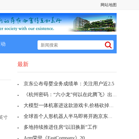
网站地图
滚动
最新
京东公布母婴业务成绩单：关注用户近2.5
《杭州密码：“六小龙”何以在此腾飞》出版
大模型一体机塞进这款游戏卡,价格砍掉一个
全球首个人形机器人半马即将开跑京东携多家
1英寸
多地持续推进住房“以旧换新”工作
Arm荣登《FastCompany》20