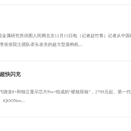
金属研究所供图人民网北京12月15日电（记者赵竹青）记者从中国
依依院士团队牵头攻关的超大型盾构机...
W超快闪充
代骁龙8+和独立显示芯片Pro+组成的“硬核双核”，2799元起。第一
OONeo...